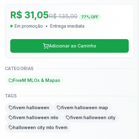
R$ 31,05
R$ 135,00
77
% OFF
Em promoção
•
Entrega imediata
Adicionar ao Carrinho
CATEGORIAS
FiveM MLOs & Mapas
TAGS
fivem halloween
fivem halloween map
fivem halloween mlo
fivem halloween city
halloween city mlo fivem