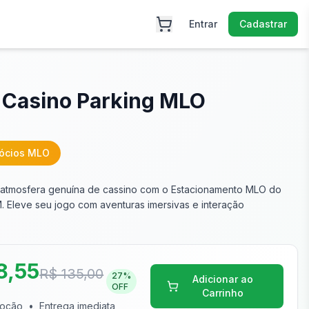
Entrar
Cadastrar
 Casino Parking MLO
ócios MLO
 atmosfera genuína de cassino com o Estacionamento MLO do
. Eleve seu jogo com aventuras imersivas e interação
8,55
R$ 135,00
27
%
Adicionar ao
OFF
Carrinho
moção
•
Entrega imediata