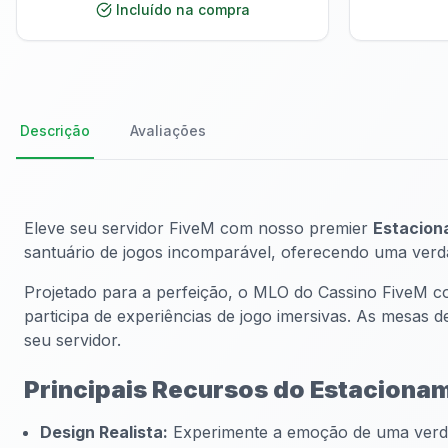
Incluído na compra
Descrição
Avaliações
Eleve seu servidor FiveM com nosso premier
Estacion
santuário de jogos incomparável, oferecendo uma verda
Projetado para a perfeição, o MLO do Cassino FiveM c
participa de experiências de jogo imersivas. As mesas 
seu servidor.
Principais Recursos do Estaciona
Design Realista:
Experimente a emoção de uma verdad