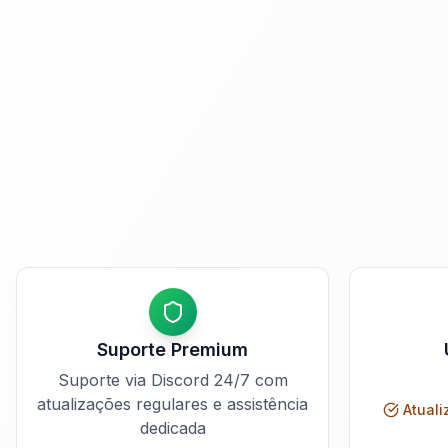
Suporte Premium
Suporte via Discord 24/7 com
atualizações regulares e assistência
Atuali
dedicada