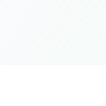
Links Rá
Produtos
Categorias
Seu marketplace completo para
recursos FiveM premium, scripts e
Sobre Nós