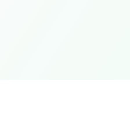
pidos
Jurídico
Termos e Condições
Política de Privacidade
Política de Reembolso