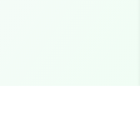
Fale Conosco
support@fivemstore.com.br
Junte-se ao nosso Discord