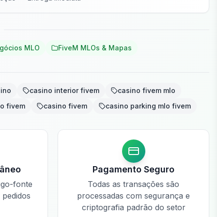
gócios MLO
FiveM MLOs & Mapas
sino
casino interior fivem
casino fivem mlo
lo fivem
casino fivem
casino parking mlo fivem
tâneo
Pagamento Seguro
igo-fonte
Todas as transações são
e pedidos
processadas com segurança e
criptografia padrão do setor