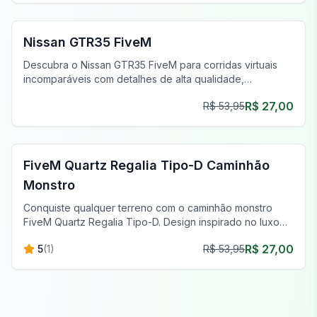
FiveM Carros Esportivos & Supercarros
Nissan GTR35 FiveM
Descubra o Nissan GTR35 FiveM para corridas virtuais
incomparáveis com detalhes de alta qualidade,
personalização e desempenho superior.
R$ 27,00
R$ 53,95
FiveM Off-Road & Caminhões
FiveM Quartz Regalia Tipo-D Caminhão
Monstro
Conquiste qualquer terreno com o caminhão monstro
FiveM Quartz Regalia Tipo-D. Design inspirado no luxo
para a melhor aventura off-road.
R$ 27,00
5
(
1
)
R$ 53,95