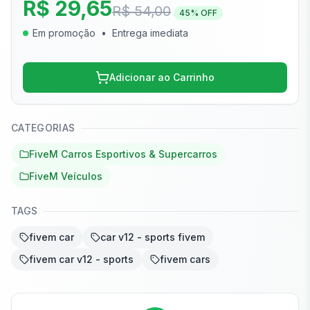
R$ 29,65
R$ 54,00
45
% OFF
Em promoção
•
Entrega imediata
Adicionar ao Carrinho
CATEGORIAS
FiveM Carros Esportivos & Supercarros
FiveM Veículos
TAGS
fivem car
car v12 - sports fivem
fivem car v12 - sports
fivem cars