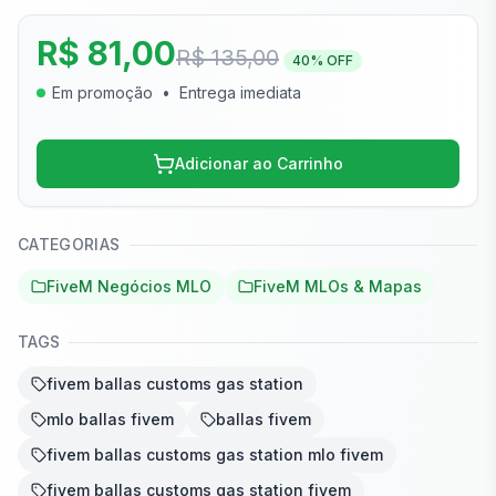
R$ 81,00
R$ 135,00
40
% OFF
Em promoção
•
Entrega imediata
Adicionar ao Carrinho
CATEGORIAS
FiveM Negócios MLO
FiveM MLOs & Mapas
TAGS
fivem ballas customs gas station
mlo ballas fivem
ballas fivem
fivem ballas customs gas station mlo fivem
fivem ballas customs gas station fivem