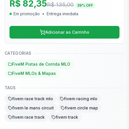
R$ 82,35
R$ 135,00
39
% OFF
Em promoção
•
Entrega imediata
Adicionar ao Carrinho
CATEGORIAS
FiveM Pistas de Corrida MLO
FiveM MLOs & Mapas
TAGS
fivem race track mlo
fivem racing mlo
fivem le mans circuit
fivem circle map
fivem race track
fivem track