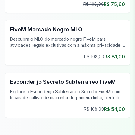
R$ 75,60
R$ 108,00
FiveM Drogas MLO
FiveM Mercado Negro MLO
Descubra o MLO do mercado negro FiveM para
atividades ilegais exclusivas com a máxima privacidade e
um inventário único.
R$ 81,00
R$ 108,00
FiveM Gangue MLO
Esconderijo Secreto Subterrâneo FiveM
Explore o Esconderijo Subterrâneo Secreto FiveM com
locais de cultivo de maconha de primeira linha, perfeitos
para operações clandestinas e empreendimentos
R$ 54,00
R$ 108,00
prósperos.