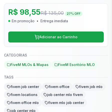
R$ 98,55
R$ 135,00
27
% OFF
Em promoção
•
Entrega imediata
Adicionar ao Carrinho
CATEGORIAS
FiveM MLOs & Mapas
FiveM Escritório MLO
TAGS
fivem job center
fivem office
fivem job mlo
fivem locations
job center mlo fivem
fivem office mlo
fivem mlo job center
job center mlo