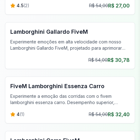
R$ 27,00
4.5
(
2
)
R$ 54,00
FiveM Carros Esportivos & Supercarros
Lamborghini Gallardo FiveM
Experimente emoções em alta velocidade com nosso
Lamborghini Gallardo FiveM, projetado para aprimorar
sua jogabilidade no FiveM com desempenho autêntico.
R$ 30,78
R$ 54,00
FiveM Carros Esportivos & Supercarros
FiveM Lamborghini Essenza Carro
Experimente a emoção das corridas com o fivem
lamborghini essenza carro. Desempenho superior,
aerodinâmica avançada, e opções de personalização
R$ 32,40
4
(
1
)
R$ 54,00
para a aventura definitiva de corrida virtual.
FiveM Veículos