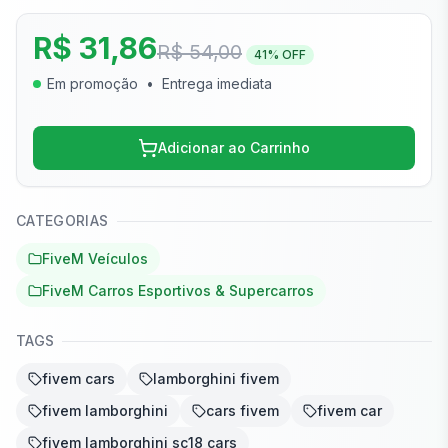
R$ 31,86
R$ 54,00
41
% OFF
Em promoção
•
Entrega imediata
Adicionar ao Carrinho
CATEGORIAS
FiveM Veículos
FiveM Carros Esportivos & Supercarros
TAGS
fivem cars
lamborghini fivem
fivem lamborghini
cars fivem
fivem car
fivem lamborghini sc18 cars