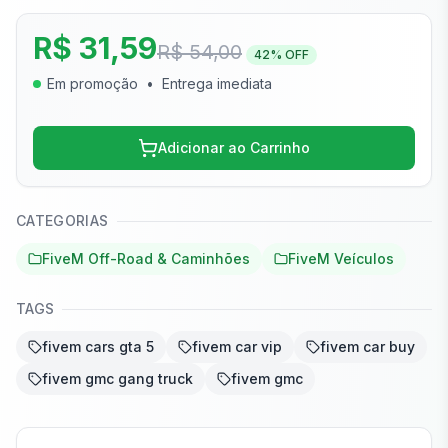
R$ 31,59
R$ 54,00
42
% OFF
Em promoção
•
Entrega imediata
Adicionar ao Carrinho
CATEGORIAS
FiveM Off-Road & Caminhões
FiveM Veículos
TAGS
fivem cars gta 5
fivem car vip
fivem car buy
fivem gmc gang truck
fivem gmc