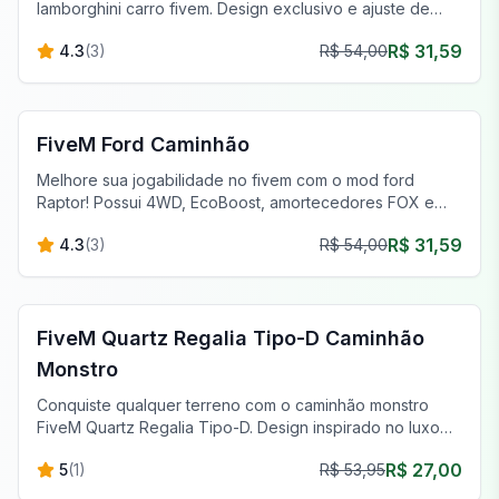
lamborghini carro fivem. Design exclusivo e ajuste de
desempenho aguardam.
R$ 31,59
4.3
(
3
)
R$ 54,00
FiveM Veículos
FiveM Ford Caminhão
Melhore sua jogabilidade no fivem com o mod ford
Raptor! Possui 4WD, EcoBoost, amortecedores FOX e
pneus para todos os terrenos para capacidade fora de
R$ 31,59
4.3
(
3
)
R$ 54,00
estrada superior.
FiveM Off-Road & Caminhões
FiveM Quartz Regalia Tipo-D Caminhão
Monstro
Conquiste qualquer terreno com o caminhão monstro
FiveM Quartz Regalia Tipo-D. Design inspirado no luxo
para a melhor aventura off-road.
R$ 27,00
5
(
1
)
R$ 53,95