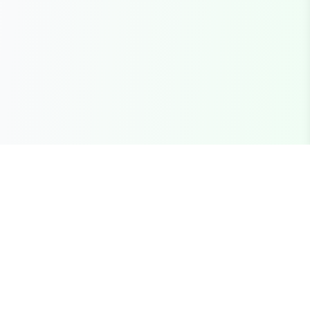
Seu marketplace completo para recursos FiveM
premium, scripts e servidores brasileiros.