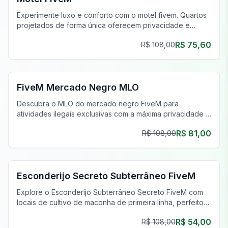
Experimente luxo e conforto com o motel fivem. Quartos
projetados de forma única oferecem privacidade e
estilo, aprimorando sua jornada de jogo.
R$ 75,60
R$ 108,00
FiveM Drogas MLO
FiveM Mercado Negro MLO
Descubra o MLO do mercado negro FiveM para
atividades ilegais exclusivas com a máxima privacidade e
um inventário único.
R$ 81,00
R$ 108,00
FiveM Gangue MLO
Esconderijo Secreto Subterrâneo FiveM
Explore o Esconderijo Subterrâneo Secreto FiveM com
locais de cultivo de maconha de primeira linha, perfeitos
para operações clandestinas e empreendimentos
R$ 54,00
R$ 108,00
prósperos.