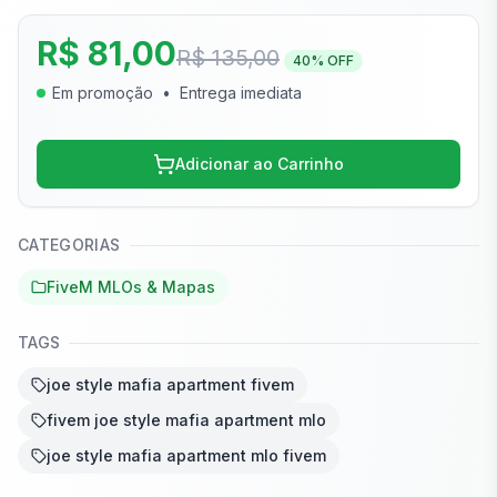
R$ 81,00
R$ 135,00
40
% OFF
Em promoção
•
Entrega imediata
Adicionar ao Carrinho
CATEGORIAS
FiveM MLOs & Mapas
TAGS
joe style mafia apartment fivem
fivem joe style mafia apartment mlo
joe style mafia apartment mlo fivem