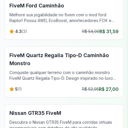
FiveM Ford Caminhão
Melhore sua jogabilidade no fivem com o mod ford
Raptor! Possui 4WD, EcoBoost, amortecedores FOX e
pneus para todos os terrenos para capacidade fora de
R$ 31,59
4.3
(
3
)
R$ 54,00
estrada superior.
FiveM Off-Road & Caminhões
FiveM Quartz Regalia Tipo-D Caminhão
Monstro
Conquiste qualquer terreno com o caminhão monstro
FiveM Quartz Regalia Tipo-D. Design inspirado no luxo
para a melhor aventura off-road.
R$ 27,00
5
(
1
)
R$ 53,95
FiveM Carros Esportivos & Supercarros
Nissan GTR35 FiveM
Descubra o Nissan GTR35 FiveM para corridas virtuais
incomparáveis com detalhes de alta qualidade,