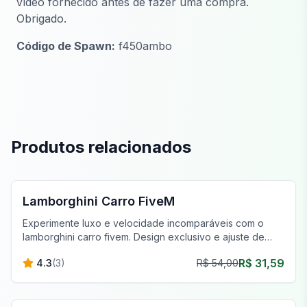
vídeo fornecido antes de fazer uma compra.
Obrigado.
Código de Spawn:
f450ambo
Produtos relacionados
FiveM Veículos
Lamborghini Carro FiveM
Experimente luxo e velocidade incomparáveis com o
lamborghini carro fivem. Design exclusivo e ajuste de
desempenho aguardam.
R$ 31,59
4.3
(
3
)
R$ 54,00
FiveM Veículos