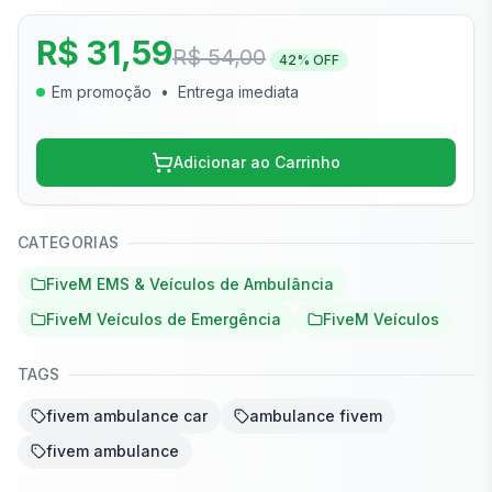
R$ 31,59
R$ 54,00
42
% OFF
Em promoção
•
Entrega imediata
Adicionar ao Carrinho
CATEGORIAS
FiveM EMS & Veículos de Ambulância
FiveM Veículos de Emergência
FiveM Veículos
TAGS
fivem ambulance car
ambulance fivem
fivem ambulance