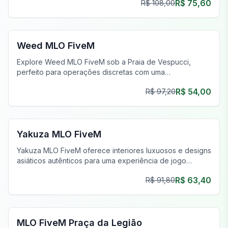
R$ 75,60
R$ 108,00
FiveM Drogas MLO
Weed MLO FiveM
Explore Weed MLO FiveM sob a Praia de Vespucci,
perfeito para operações discretas com uma
configuração imersiva e realista.
R$ 54,00
R$ 97,20
FiveM MLO Casas
Yakuza MLO FiveM
Yakuza MLO FiveM oferece interiores luxuosos e designs
asiáticos autênticos para uma experiência de jogo
imersiva no FiveM.
R$ 63,40
R$ 91,80
FiveM Legion Square MLO
MLO FiveM Praça da Legião