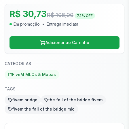
R$ 30,73
R$ 108,00
72
% OFF
Em promoção
•
Entrega imediata
Adicionar ao Carrinho
CATEGORIAS
FiveM MLOs & Mapas
TAGS
fivem bridge
the fall of the bridge fivem
fivem the fall of the bridge mlo